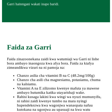
Garri haitengani wakati inapo baridi.
Faida za Garri
Faida zinazoonekana zaidi kwa watumiaji wa Garri ni lishe
bora ambayo inaongoza kwa afya bora. Faida za kiafya
zimeandikwa vizuri na ni pamoja na:
Chanzo asilia cha vitamini B na C (48.2mg/100g)
Chanzo cha asili cha magnesiamu, potasiamu, chuma
na kalsiamu.
Vitamini A na E zilizomo kwenye mafuta ya mawese
ambayo hutumika katika utayarishaji wake.
Rahisi kusaga lakini kwa wingi wa nyuzi mumunyifu,
ni rahisi zaidi kwenye tumbo na mara nyingi
hupendekezwa kwa wagonjwa wanaopata nafuu
kutokana na ugonjwa au upasuaji na kwa watu