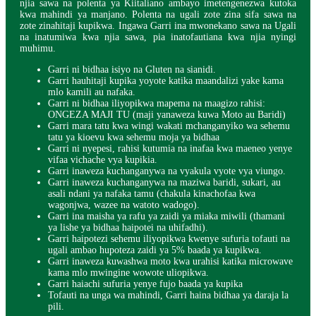
njia sawa na polenta ya Kiitaliano ambayo imetengenezwa kutoka
kwa mahindi ya manjano. Polenta na ugali zote zina sifa sawa na
zote zinahitaji kupikwa. Ingawa Garri ina mwonekano sawa na Ugali
na inatumiwa kwa njia sawa, pia inatofautiana kwa njia nyingi
muhimu.
Garri ni bidhaa isiyo na Gluten na sianidi.
Garri hauhitaji kupika yoyote katika maandalizi yake kama
mlo kamili au nafaka.
Garri ni bidhaa iliyopikwa mapema na maagizo rahisi:
ONGEZA MAJI TU (maji yanaweza kuwa Moto au Baridi)
Garri mara tatu kwa wingi wakati mchanganyiko wa sehemu
tatu ya kioevu kwa sehemu moja ya bidhaa
Garri ni nyepesi, rahisi kutumia na inafaa kwa maeneo yenye
vifaa vichache vya kupikia.
Garri inaweza kuchanganywa na vyakula vyote vya viungo.
Garri inaweza kuchanganywa na maziwa baridi, sukari, au
asali ndani ya nafaka tamu (chakula kinachofaa kwa
wagonjwa, wazee na watoto wadogo).
Garri ina maisha ya rafu ya zaidi ya miaka miwili (thamani
ya lishe ya bidhaa haipotei na uhifadhi).
Garri haipotezi sehemu iliyopikwa kwenye sufuria tofauti na
ugali ambao hupoteza zaidi ya 5% baada ya kupikwa.
Garri inaweza kuwashwa moto kwa urahisi katika microwave
kama mlo mwingine wowote uliopikwa.
Garri haiachi sufuria yenye fujo baada ya kupika
Tofauti na unga wa mahindi, Garri haina bidhaa ya daraja la
pili.