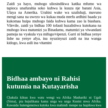
Zaidi ya hayo, muhogo uliosindikwa katika mfumo wa
tapioca unafurahia soko kubwa la kuuza nje barani Asia,
Ulaya na Amerika. Urahisi wake wa uzalishaji, mavuno
mengi sana na uwezo wa kukaa muda mrefu ardhini baada ya
kukomaa huipa muhogo faida kubwa kama zao la biashara.
Vilevile, zaidi ya bidhaa 100 tofauti huzalishwa kutokana na
muhogo kwa matumizi ya Binadamu, matumizi ya viwandani
pamoja na vyakula vya mifugo/vipenzi. Garri ni bidhaa yenye
lishe na yenye afya, ina nyuzinyuzi zaidi na ina wanga
kidogo, kwa asili ina vitamini
Bidhaa ambayo ni Rahisi
kutumia na Kutayarisha
Chakula kikuu kwa watu wengi wa Afrika Mashariki ni Ugali
(Sima), pia hujulikana kama unga wa unga Kusini mwa Afrika.
Kawaida hutengenezwa kutoka kwa mahindi meupe na hupikwa kwa