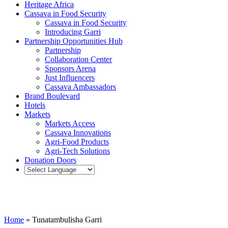
Heritage Africa
Cassava in Food Security
Cassava in Food Security
Introducing Garri
Partnership Opportunities Hub
Partnership
Collaboration Center
Sponsors Arena
Just Influencers
Cassava Ambassadors
Brand Boulevard
Hotels
Markets
Markets Access
Cassava Innovations
Agri-Food Products
Agri-Tech Solutions
Donation Doors
Tunatambulisha Garri
Home
»
Tunatambulisha Garri