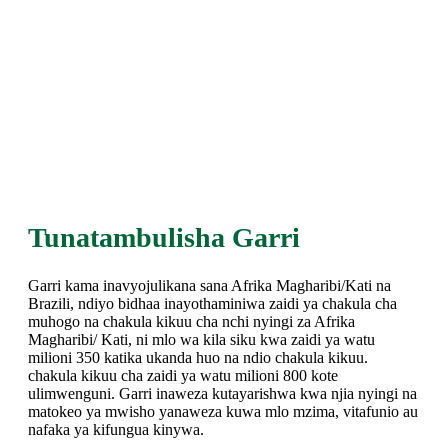
Tunatambulisha Garri
Garri kama inavyojulikana sana Afrika Magharibi/Kati na
Brazili, ndiyo bidhaa inayothaminiwa zaidi ya chakula cha
muhogo na chakula kikuu cha nchi nyingi za Afrika
Magharibi/ Kati, ni mlo wa kila siku kwa zaidi ya watu
milioni 350 katika ukanda huo na ndio chakula kikuu.
chakula kikuu cha zaidi ya watu milioni 800 kote
ulimwenguni. Garri inaweza kutayarishwa kwa njia nyingi na
matokeo ya mwisho yanaweza kuwa mlo mzima, vitafunio au
nafaka ya kifungua kinywa.