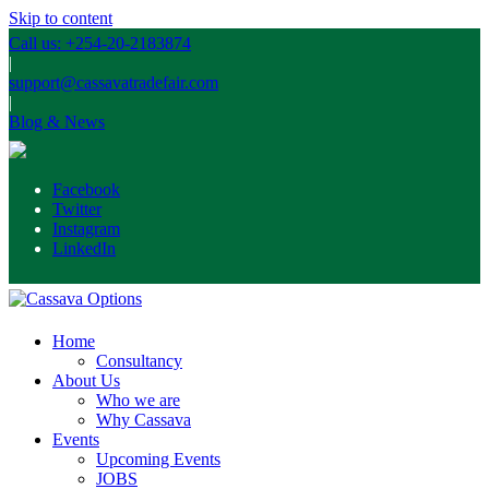
Skip to content
Call us: +254-20-2183874
|
support@cassavatradefair.com
|
Blog & News
Facebook
Twitter
Instagram
LinkedIn
Home
Consultancy
About Us
Who we are
Why Cassava
Events
Upcoming Events
JOBS