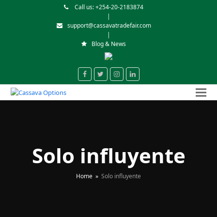
Call us: +254-20-2183874
|
support@cassavatradefair.com
|
Blog & News
Facebook
Twitter
Instagram
LinkedIn
Solo influyente
Home
»
Solo influyente