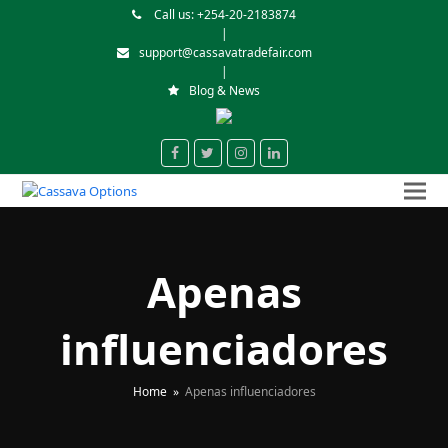
Call us: +254-20-2183874
|
support@cassavatradefair.com
|
Blog & News
Facebook
Twitter
Instagram
LinkedIn
Apenas
influenciadores
Home
»
Apenas influenciadores